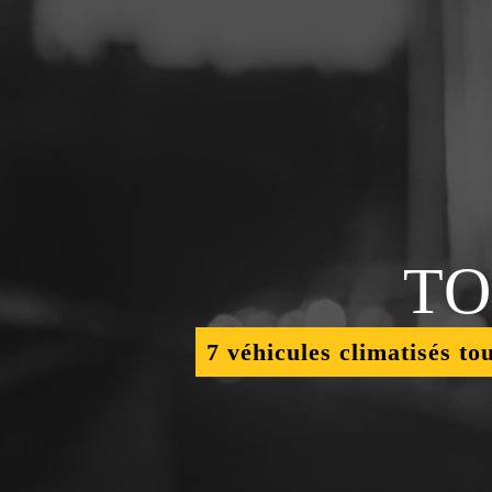
TO
7 véhicules climatisés to