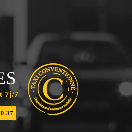
ES
t 7j/7
20 37